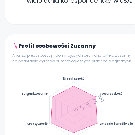
wieloletnia korespondentka w USA.
Profil osobowości Zuzanny
Analiza predyspozycji i dominujących cech charakteru Zuzanny
na podstawie kryteriów numerologicznych oraz socjologicznych.
Niezależność
Zorganizowanie
Towarzyskość
100
75
50
25
0
Kreatywność
Empatia i Wrażliwość