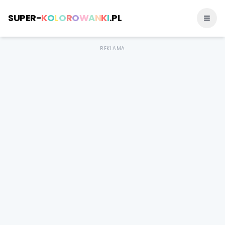
SUPER-
K
O
L
O
R
O
W
A
N
K
I
.PL
REKLAMA