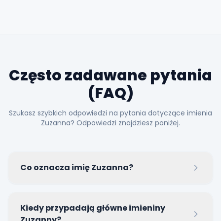
Często zadawane pytania
(FAQ)
Szukasz szybkich odpowiedzi na pytania dotyczące imienia
Zuzanna? Odpowiedzi znajdziesz poniżej.
Co oznacza imię Zuzanna?
Imię Zuzanna wywodzi się z języka hebrajskiego i
Kiedy przypadają główne imieniny
oznacza 'lilię' lub 'czystość'.
Zuzanny?