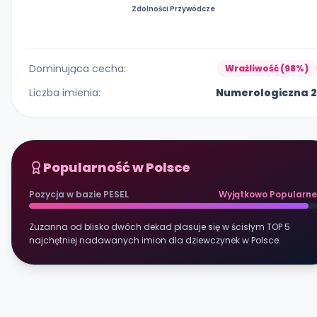
Zdolności Przywódcze
Dominująca cecha:
Wrażliwość (98%)
Liczba imienia:
Numerologiczna 2
Popularność w Polsce
Pozycja w bazie PESEL
Wyjątkowo Popularne
Zuzanna od blisko dwóch dekad plasuje się w ścisłym TOP 5
najchętniej nadawanych imion dla dziewczynek w Polsce.