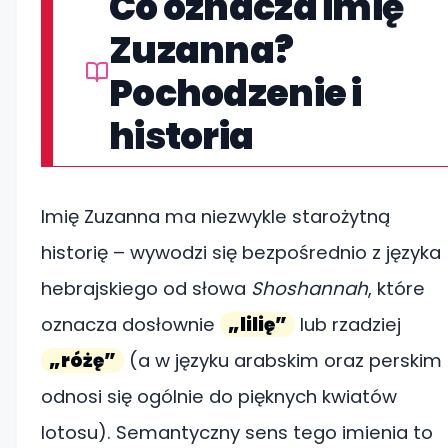
Co oznacza imię
Zuzanna?
Pochodzenie i
historia
Imię Zuzanna ma niezwykle starożytną
historię – wywodzi się bezpośrednio z języka
hebrajskiego od słowa
Shoshannah
, które
oznacza dosłownie
„lilię”
lub rzadziej
„różę”
(a w języku arabskim oraz perskim
odnosi się ogólnie do pięknych kwiatów
lotosu). Semantyczny sens tego imienia to