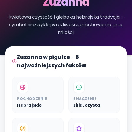
Zuzanna
Kwiatowa czystość i głęboka hebrajska tradycja –
symbol niezwykłej wrażliwości, uduchowienia oraz
miłości.
Zuzanna w pigułce – 8
najważniejszych faktów
POCHODZENIE
ZNACZENIE
Hebrajskie
Lilia, czysta